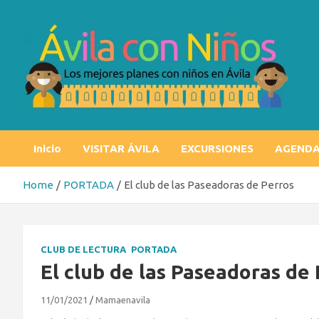
Skip
to
content
Ávila con niños
Los mejores planes con niños en Ávila
Inicio
VISITAR ÁVILA
EXCURSIONES
AGEND
Home
PORTADA
El club de las Paseadoras de Perros
CLUB DE LECTURA
PORTADA
El club de las Paseadoras de
11/01/2021
Mamaenavila