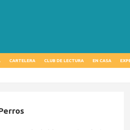
A
CARTELERA
CLUB DE LECTURA
EN CASA
EXP
 Perros