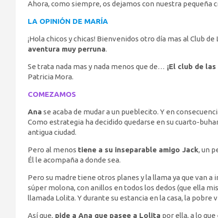
Ahora, como siempre, os dejamos con nuestra pequeña crít
LA OPINIÓN DE MARÍA
¡Hola chicos y chicas! Bienvenidos otro día mas al Club de
aventura muy perruna
.
Se trata nada mas y nada menos que de…
¡El club de las
Patricia Mora.
COMEZAMOS
Ana
se acaba de mudar a un pueblecito. Y en consecuencia
Como estrategia ha decidido quedarse en su cuarto-buhard
antigua ciudad.
Pero al menos
tiene a su inseparable amigo Jack
, un 
Él le acompaña a donde sea.
Pero su madre tiene otros planes y la llama ya que van a ir
súper molona, con anillos en todos los dedos (que ella m
llamada Lolita. Y durante su estancia en la casa, la pobre 
Así que,
pide a Ana que pasee a Lolita
por ella, a lo que