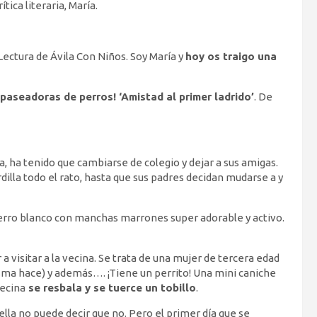
ica literaria, María.
 Lectura de Ávila Con Niños. Soy María y
hoy os traigo una
 paseadoras de perros! ‘Amistad al primer ladrido’
. De
, ha tenido que cambiarse de colegio y dejar a sus amigas.
illa todo el rato, hasta que sus padres decidan mudarse a y
perro blanco con manchas marrones super adorable y activo.
 a visitar a la vecina. Se trata de una mujer de tercera edad
isma hace) y además…. ¡Tiene un perrito! Una mini caniche
vecina
se resbala y se tuerce un tobillo
.
 ella no puede decir que no. Pero el primer día que se