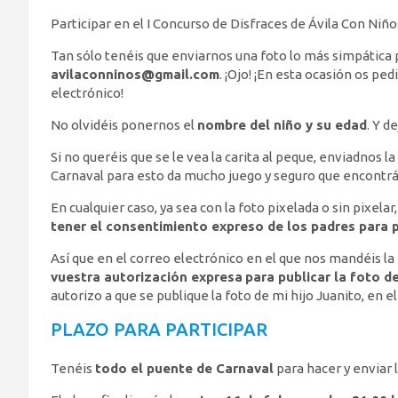
Participar en el I Concurso de Disfraces de Ávila Con Niños
Tan sólo tenéis que enviarnos una foto lo más simpática p
avilaconninos@gmail.com
. ¡Ojo! ¡En esta ocasión os p
electrónico!
No olvidéis ponernos el
nombre del niño y su edad
. Y d
Si no queréis que se le vea la carita al peque, enviadnos la
Carnaval para esto da mucho juego y seguro que encontrái
En cualquier caso, ya sea con la foto pixelada o sin pixela
tener el consentimiento expreso de los padres para p
Así que en el correo electrónico en el que nos mandéis la
vuestra autorización expresa
para publicar la foto d
autorizo a que se publique la foto de mi hijo Juanito, en e
PLAZO PARA PARTICIPAR
Tenéis
todo el puente de Carnaval
para hacer y enviar l