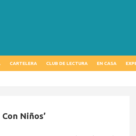
A
CARTELERA
CLUB DE LECTURA
EN CASA
EXP
a Con Niños’