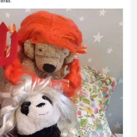
horas
.