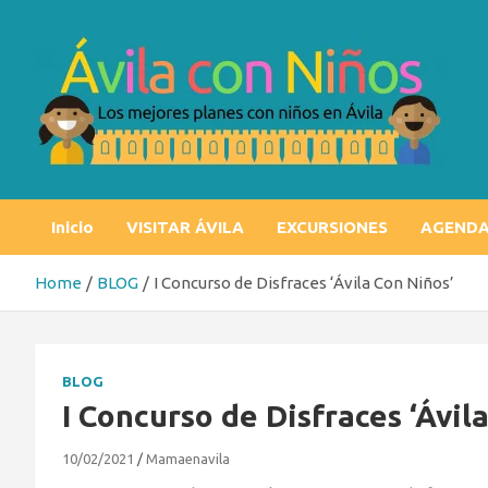
Skip
to
content
Ávila con niños
Los mejores planes con niños en Ávila
Inicio
VISITAR ÁVILA
EXCURSIONES
AGEND
Home
BLOG
I Concurso de Disfraces ‘Ávila Con Niños’
BLOG
I Concurso de Disfraces ‘Ávil
10/02/2021
Mamaenavila