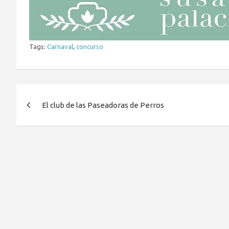
Tags:
Carnaval
,
concurso
Navegación
El club de las Paseadoras de Perros
de
entradas