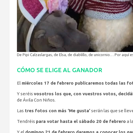
De Pipi Calzaslargas, de Elsa, de diablillo, de unicornio… Por aquí 
CÓMO SE ELIGE AL GANADOR
El
miércoles 17 de febrero publicaremos todas las fo
Y seréis
vosotros los que, con vuestros votos, decidá
de Ávila Con Niños.
Las
tres fotos con más ‘Me gusta’
serán las que se lle
Tendréis
para votar hasta el sábado 20 de febrero
a l
Y el
domingo 21 de febrero daremos a conocer los g