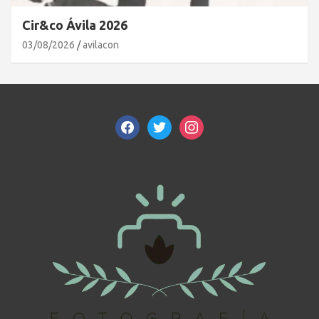
Cir&co Ávila 2026
03/08/2026
avilacon
facebook
twitter
instagram