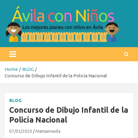
Skip
to
content
Ávila con niños
Los mejores planes con niños en Ávila
Home
BLOG
Concurso de Dibujo Infantil de la Policía Nacional
BLOG
Concurso de Dibujo Infantil de la
Policía Nacional
07/05/2020
Mamaenavila