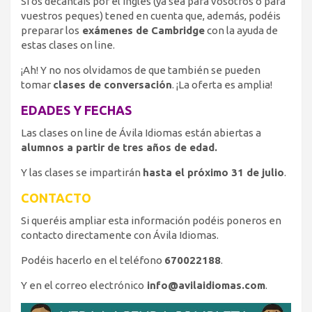
Si os decantáis por el inglés (ya sea para vosotros o para
vuestros peques) tened en cuenta que, además, podéis
preparar los
exámenes de Cambridge
con la ayuda de
estas clases on line.
¡Ah! Y no nos olvidamos de que también se pueden
tomar
clases de conversación
. ¡La oferta es amplia!
EDADES Y FECHAS
Las clases on line de Ávila Idiomas están abiertas a
alumnos a partir de tres años de edad.
Y las clases se impartirán
hasta el próximo 31 de julio
.
CONTACTO
Si queréis ampliar esta información podéis poneros en
contacto directamente con Ávila Idiomas.
Podéis hacerlo en el teléfono
670022188
.
Y en el correo electrónico
info@avilaidiomas.com
.