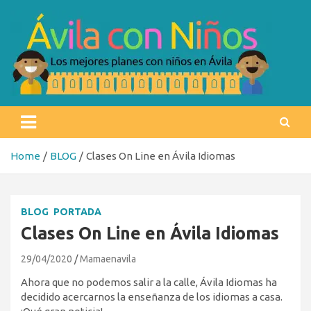
Skip
to
content
Ávila con niños
Los mejores planes con niños en Ávila
Home
BLOG
Clases On Line en Ávila Idiomas
BLOG
PORTADA
Clases On Line en Ávila Idiomas
29/04/2020
Mamaenavila
Ahora que no podemos salir a la calle, Ávila Idiomas ha
decidido acercarnos la enseñanza de los idiomas a casa.