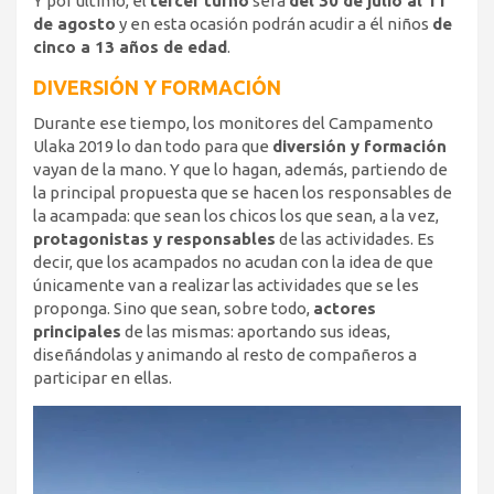
Y por último, el
tercer turno
será
del 30 de julio al 11
de agosto
y en esta ocasión podrán acudir a él niños
de
cinco a 13 años de edad
.
DIVERSIÓN Y FORMACIÓN
Durante ese tiempo, los monitores del Campamento
Ulaka 2019 lo dan todo para que
diversión y formación
vayan de la mano. Y que lo hagan, además, partiendo de
la principal propuesta que se hacen los responsables de
la acampada: que sean los chicos los que sean, a la vez,
protagonistas y responsables
de las actividades. Es
decir, que los acampados no acudan con la idea de que
únicamente van a realizar las actividades que se les
proponga. Sino que sean, sobre todo,
actores
principales
de las mismas: aportando sus ideas,
diseñándolas y animando al resto de compañeros a
participar en ellas.