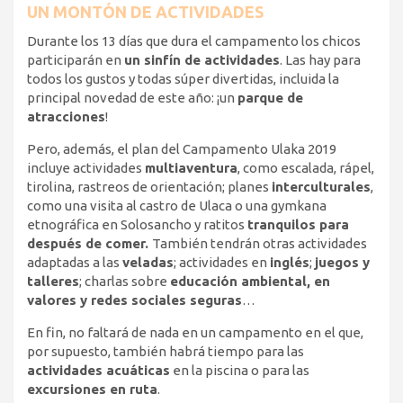
UN MONTÓN DE ACTIVIDADES
Durante los 13 días que dura el campamento los chicos
participarán en
un sinfín de actividades
. Las hay para
todos los gustos y todas súper divertidas, incluida la
principal novedad de este año: ¡un
parque de
atracciones
!
Pero, además, el plan del Campamento Ulaka 2019
incluye actividades
multiaventura
, como escalada, rápel,
tirolina, rastreos de orientación; planes
interculturales
,
como una visita al castro de Ulaca o una gymkana
etnográfica en Solosancho y ratitos
tranquilos para
después de comer.
También tendrán otras actividades
adaptadas a las
veladas
; actividades en
inglés
;
juegos y
talleres
; charlas sobre
educación ambiental, en
valores y redes sociales seguras
…
En fin, no faltará de nada en un campamento en el que,
por supuesto, también habrá tiempo para las
actividades acuáticas
en la piscina o para las
excursiones en ruta
.