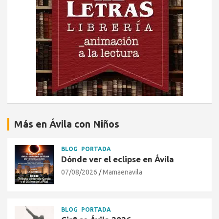
Más en Ávila con Niños
BLOG
PORTADA
Dónde ver el eclipse en Ávila
07/08/2026
Mamaenavila
BLOG
PORTADA