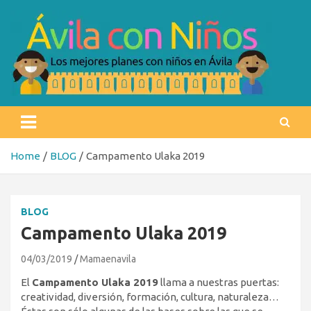
Skip
to
content
Ávila con niños
Los mejores planes con niños en Ávila
Home
BLOG
Campamento Ulaka 2019
BLOG
Campamento Ulaka 2019
04/03/2019
Mamaenavila
El
Campamento Ulaka 2019
llama a nuestras puertas:
creatividad, diversión, formación, cultura, naturaleza…