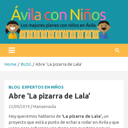
Skip
to
content
Ávila con niños
Los mejores planes con niños en Ávila
Home
BLOG
Abre ‘La pizarra de Lala’
BLOG
EXPERTOS EN NIÑOS
Abre ‘La pizarra de Lala’
23/09/2019
Mamaenavila
Hoy queremos hablaros de
‘La pizarra de Lala’,
un
proyecto que está a punto de echar a rodar en Ávila y que