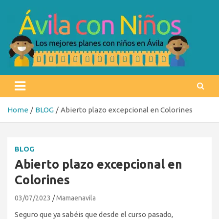
Skip
to
content
Ávila con niños
Los mejores planes con niños en Ávila
Home
BLOG
Abierto plazo excepcional en Colorines
BLOG
Abierto plazo excepcional en
Colorines
03/07/2023
Mamaenavila
Seguro que ya sabéis que desde el curso pasado,