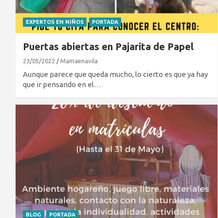
EXPERTOS EN NIÑOS
PORTADA
Puertas abiertas en Pajarita de Papel
23/05/2022
Mamaenavila
Aunque parece que queda mucho, lo cierto es que ya hay
que ir pensando en el…
BLOG
PORTADA