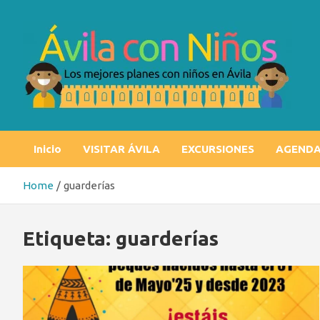
Skip
to
content
Ávila con niños
Los mejores planes con niños en Ávila
Inicio
VISITAR ÁVILA
EXCURSIONES
AGEND
Home
guarderías
Etiqueta:
guarderías