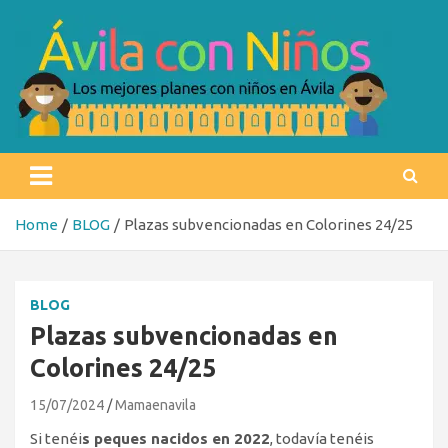
Skip
to
content
Ávila con niños
Los mejores planes con niños en Ávila
Home
BLOG
Plazas subvencionadas en Colorines 24/25
BLOG
Plazas subvencionadas en
Colorines 24/25
15/07/2024
Mamaenavila
Si tenéi
s peques nacidos en 2022
, todavía tenéis