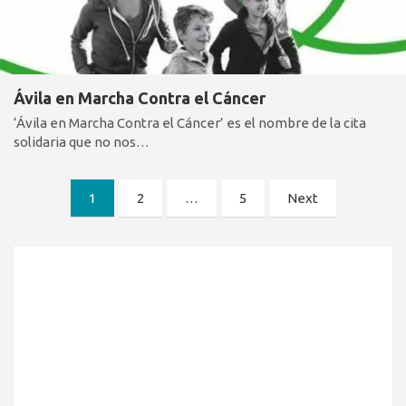
Ávila en Marcha Contra el Cáncer
‘Ávila en Marcha Contra el Cáncer’ es el nombre de la cita
solidaria que no nos…
Paginación
1
2
…
5
Next
de
entradas