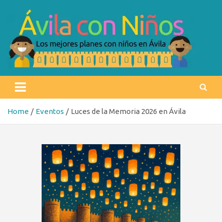
Skip
to
content
Ávila con niños
Los mejores planes con niños en Ávila
Home
Eventos
Luces de la Memoria 2026 en Ávila