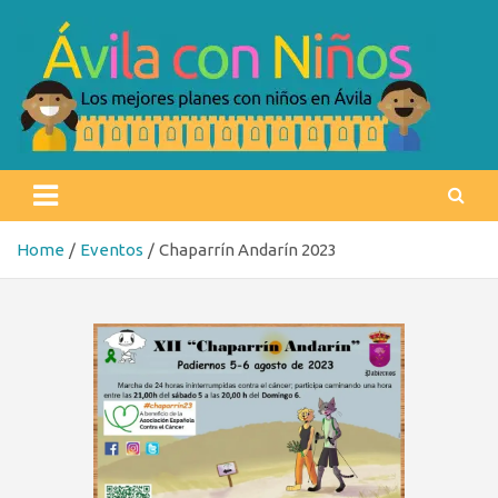
Skip
to
content
Ávila con niños
Los mejores planes con niños en Ávila
Home
Eventos
Chaparrín Andarín 2023