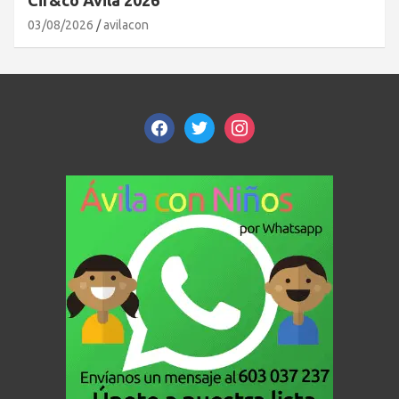
Cir&co Ávila 2026
03/08/2026
avilacon
facebook
twitter
instagram