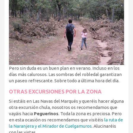
Pero sin duda es un buen plan en verano. Incluso en los
días más calurosos. Las sombras del robledal garantizan
un paseo refrescante. Sobre todo a última hora del día.
OTRAS EXCURSIONES POR LA ZONA
Si estáis en Las Navas del Marqués y queréis hacer alguna
otra excursión chula, nosotros os recomendamos que
vayáis hacia
Peguerinos
. Toda la zona es preciosa. Pero
en esta ocasión os recomendamos que visitéis
la ruta de
la Naranjera y el Mirador de Cuelgamuros
. Alucinaréis
con las vistas…