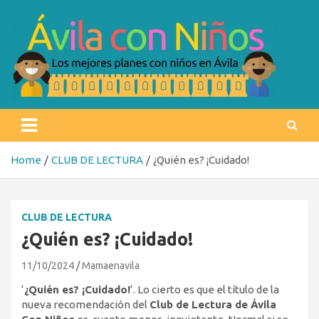
Skip
to
content
Ávila con niños
Los mejores planes con niños en Ávila
Home
CLUB DE LECTURA
¿Quién es? ¡Cuidado!
CLUB DE LECTURA
¿Quién es? ¡Cuidado!
11/10/2024
Mamaenavila
‘
¿Quién es? ¡Cuidado!
‘. Lo cierto es que el título de la
nueva recomendación del
Club de Lectura de Ávila