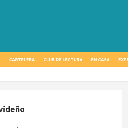
A
CARTELERA
CLUB DE LECTURA
EN CASA
EXP
avideño