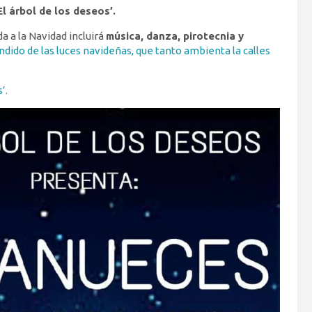
El árbol de los deseos’.
a a la Navidad incluirá
música, danza, pirotecnia y
dido de las luces navideñas, que tanto ambienta la calles
’.