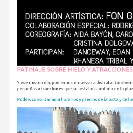
PATINAJE SOBRE HIELO Y ATRACCIONES
Y ese mismo día, podremos empezar a disfrutar también 
pequeñas
atracciones
que se instalan también en la pla
Podéis consultar aquí horarios y precios de la pista y de los