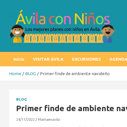
Skip
to
content
Ávila con niños
Los mejores planes con niños en Ávila
Inicio
VISITAR ÁVILA
EXCURSIONES
AGEND
Home
BLOG
Primer finde de ambiente navideño
BLOG
Primer finde de ambiente n
24/11/2022
Mamaenavila