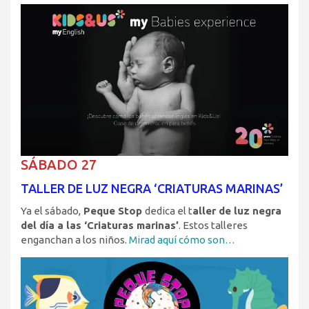
SÁBADO 27
TALLER DE LUZ NEGRA ‘CRIATURAS MARINAS’
Ya el sábado,
Peque Stop
dedica el t
aller de luz negra
del día a las ‘Criaturas marinas’
. Estos talleres
enganchan a los niños.
Mirad aquí cómo son…