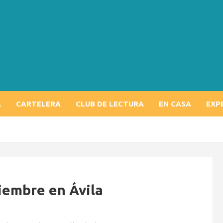
A
CARTELERA
CLUB DE LECTURA
EN CASA
EXP
iembre en Ávila