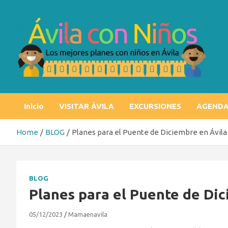
Skip
to
content
Ávila con niños
Los mejores planes con niños en Ávila
Inicio
VISITAR ÁVILA
EXCURSIONES
AGEND
Home
BLOG
Planes para el Puente de Diciembre en Ávila
BLOG
Planes para el Puente de Dic
05/12/2023
Mamaenavila