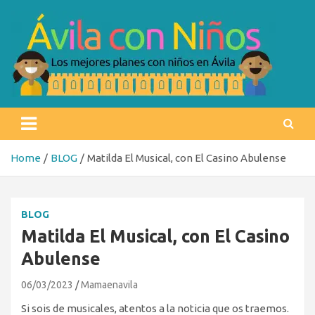
Skip
to
content
Ávila con niños
Los mejores planes con niños en Ávila
Home
BLOG
Matilda El Musical, con El Casino Abulense
BLOG
Matilda El Musical, con El Casino
Abulense
06/03/2023
Mamaenavila
Si sois de musicales, atentos a la noticia que os traemos.