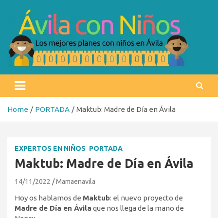
Skip
to
content
Ávila con niños
Los mejores planes con niños en Ávila
Home
PORTADA
Maktub: Madre de Día en Ávila
EXPERTOS EN NIÑOS
PORTADA
Maktub: Madre de Día en Ávila
14/11/2022
Mamaenavila
Hoy os hablamos de
Maktub
: el nuevo proyecto de
Madre de Día en Ávila
que nos llega de la mano de