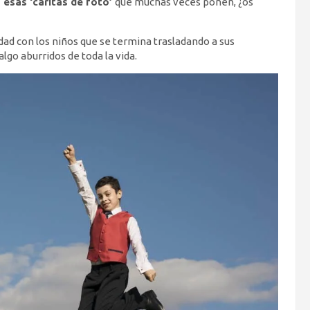
 esas ‘caritas de foto’
que muchas veces ponen, ¿os
ad con los niños que se termina trasladando a sus
algo aburridos de toda la vida.