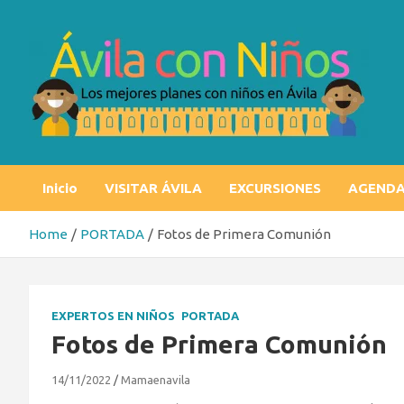
Skip
to
content
Ávila con niños
Los mejores planes con niños en Ávila
Inicio
VISITAR ÁVILA
EXCURSIONES
AGEND
Home
PORTADA
Fotos de Primera Comunión
EXPERTOS EN NIÑOS
PORTADA
Fotos de Primera Comunión
14/11/2022
Mamaenavila