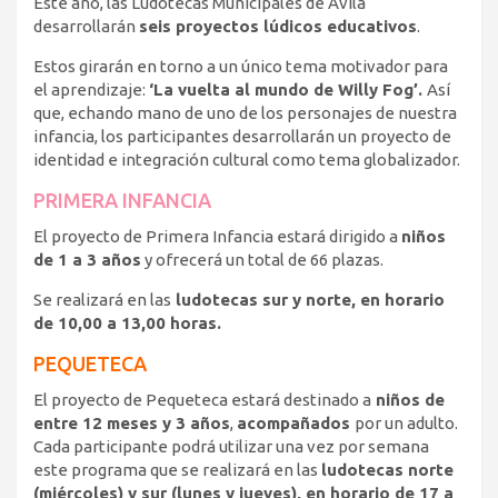
Este año, las Ludotecas Municipales de Ávila
desarrollarán
seis proyectos lúdicos educativos
.
Estos girarán en torno a un único tema motivador para
el aprendizaje:
‘La vuelta al mundo de Willy Fog’.
Así
que, echando mano de uno de los personajes de nuestra
infancia, los participantes desarrollarán un proyecto de
identidad e integración cultural como tema globalizador.
PRIMERA INFANCIA
El proyecto de Primera Infancia estará dirigido a
niños
de 1 a 3 años
y ofrecerá un total de 66 plazas.
Se realizará en las
ludotecas sur y norte, en horario
de 10,00 a 13,00 horas.
PEQUETECA
El proyecto de Pequeteca estará destinado a
niños de
entre 12 meses y 3 años
,
acompañados
por un adulto.
Cada participante podrá utilizar una vez por semana
este programa que se realizará en las
ludotecas norte
(miércoles) y sur (lunes y jueves), en horario de 17 a