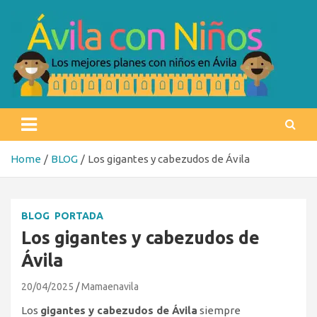
Skip
to
content
Ávila con niños
Los mejores planes con niños en Ávila
Home
BLOG
Los gigantes y cabezudos de Ávila
BLOG
PORTADA
Los gigantes y cabezudos de
Ávila
20/04/2025
Mamaenavila
Los
gigantes y cabezudos de Ávila
siempre