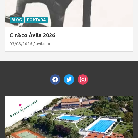
BLOG
PORTADA
Cir&co Ávila 2026
03/08/2026
avilacon
facebook
twitter
instagram