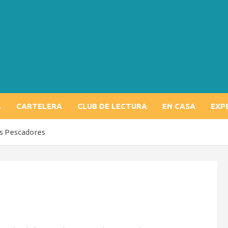
A
CARTELERA
CLUB DE LECTURA
EN CASA
EXP
os Pescadores