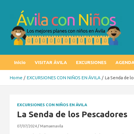
Skip
to
content
Ávila con niños
Los mejores planes con niños en Ávila
Inicio
VISITAR ÁVILA
EXCURSIONES
AGEND
Home
EXCURSIONES CON NIÑOS EN ÁVILA
La Senda de l
EXCURSIONES CON NIÑOS EN ÁVILA
La Senda de los Pescadores
07/07/2024
Mamaenavila