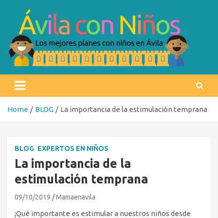
Skip
to
content
Ávila con niños
Los mejores planes con niños en Ávila
Home
BLOG
La importancia de la estimulación temprana
BLOG
EXPERTOS EN NIÑOS
La importancia de la
estimulación temprana
09/10/2019
Mamaenavila
¡Qué importante es estimular a nuestros niños desde