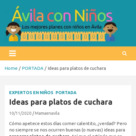
Skip
to
content
Ávila con niños
Los mejores planes con niños en Ávila
Home
PORTADA
Ideas para platos de cuchara
EXPERTOS EN NIÑOS
PORTADA
Ideas para platos de cuchara
10/11/2020
Mamaenavila
Cómo apetece estos días comer calentito, ¿verdad? Pero
no siempre se nos ocurren buenas (o nuevas) ideas para