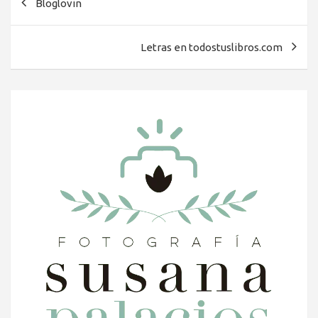
Bloglovin
de
entradas
Letras en todostuslibros.com