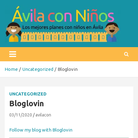
Skip
to
content
Ávila con niños
Los mejores planes con niños en Ávila
Home
Uncategorized
Bloglovin
UNCATEGORIZED
Bloglovin
03/11/2020
avilacon
Follow my blog with Bloglovin