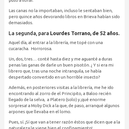
puso a llorar.
Las canas no la importaban, incluso le sentaban bien,
pero quince años devorando libros en Brieva habían sido
demasiados.
La segunda, para
Lourdes Torrano, de 52 años.
Aquel día, al entrar a la librería, me topé con una
cucaracha. Horrorosa.
Un, dos, tres… conté hasta diez y me aguanté a duras
penas las ganas de darle un buen pisotón. ¿ Y si era mi
librero que, tras una noche intranquila, se había
despertado convertido en un horrible insecto?
Además, en posteriores visitas a la librería, me he ido
encontrando al zorro de el Principito, a Baloo recién
llegado de la selva, a Platero (solo) y ¡qué enorme
sorpresa! a Moby Dick a la que, de paso, arranqué algunos
arpones que llevaba en el lomo.
Pues, sí. ¡Sí que van a tener razón éstos que dicen que a la
naturaleza le viene bien el confinamiento!