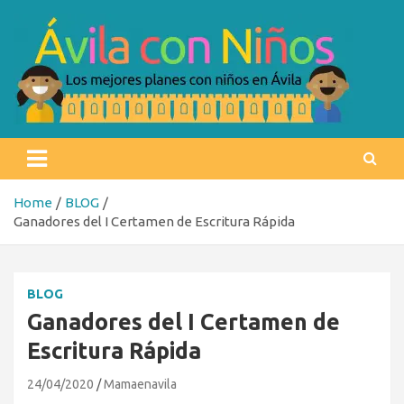
Skip
to
content
Ávila con niños
Los mejores planes con niños en Ávila
Home
BLOG
Ganadores del I Certamen de Escritura Rápida
BLOG
Ganadores del I Certamen de
Escritura Rápida
24/04/2020
Mamaenavila