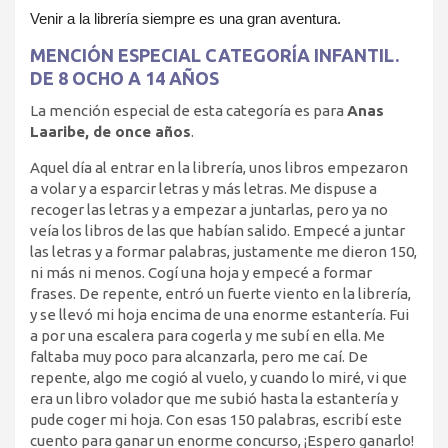
Venir a la librería siempre es una gran aventura.
MENCIÓN ESPECIAL CATEGORÍA INFANTIL.
DE 8 OCHO A 14 AÑOS
La mención especial de esta categoría es para
Anas
Laaribe, de once años
.
Aquel día al entrar en la librería, unos libros empezaron
a volar y a esparcir letras y más letras. Me dispuse a
recoger las letras y a empezar a juntarlas, pero ya no
veía los libros de las que habían salido. Empecé a juntar
las letras y a formar palabras, justamente me dieron 150,
ni más ni menos. Cogí una hoja y empecé a formar
frases. De repente, entró un fuerte viento en la librería,
y se llevó mi hoja encima de una enorme estantería. Fui
a por una escalera para cogerla y me subí en ella. Me
faltaba muy poco para alcanzarla, pero me caí. De
repente, algo me cogió al vuelo, y cuando lo miré, vi que
era un libro volador que me subió hasta la estantería y
pude coger mi hoja. Con esas 150 palabras, escribí este
cuento para ganar un enorme concurso, ¡Espero ganarlo!