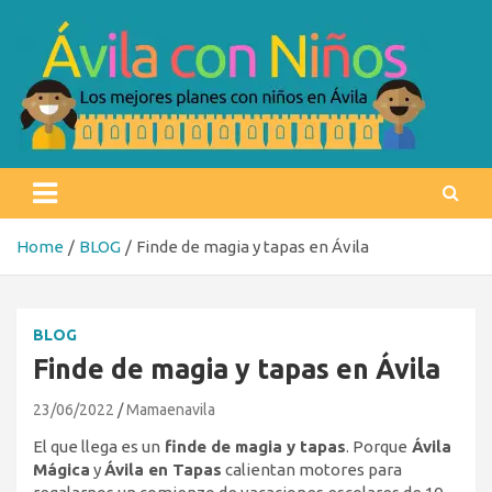
Skip
to
content
Ávila con niños
Los mejores planes con niños en Ávila
Home
BLOG
Finde de magia y tapas en Ávila
BLOG
Finde de magia y tapas en Ávila
23/06/2022
Mamaenavila
El que llega es un
finde de magia y tapas
. Porque
Ávila
Mágica
y
Ávila en Tapas
calientan motores para