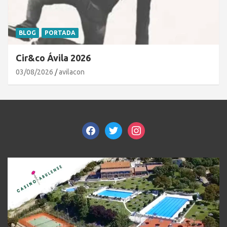
BLOG
PORTADA
Cir&co Ávila 2026
03/08/2026
avilacon
facebook
twitter
instagram