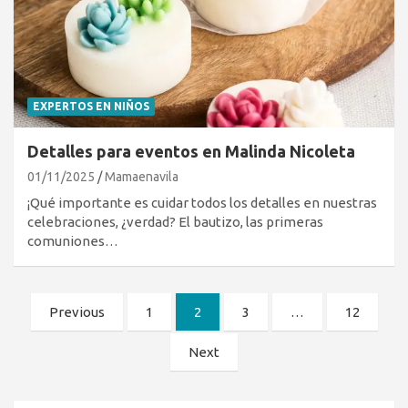
EXPERTOS EN NIÑOS
Detalles para eventos en Malinda Nicoleta
01/11/2025
Mamaenavila
¡Qué importante es cuidar todos los detalles en nuestras
celebraciones, ¿verdad? El bautizo, las primeras
comuniones…
Paginación
Previous
1
2
3
…
12
de
Next
entradas