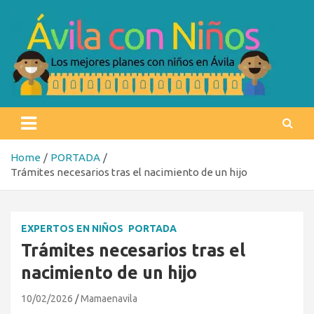
Skip
to
content
Ávila con niños
Los mejores planes con niños en Ávila
Home
PORTADA
Trámites necesarios tras el nacimiento de un hijo
EXPERTOS EN NIÑOS
PORTADA
Trámites necesarios tras el
nacimiento de un hijo
10/02/2026
Mamaenavila