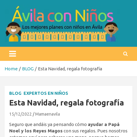
Skip
to
content
Ávila con niños
Los mejores planes con niños en Ávila
Home
BLOG
Esta Navidad, regala fotografía
BLOG
EXPERTOS EN NIÑOS
Esta Navidad, regala fotografía
15/12/2022
Mamaenavila
Seguro que andáis ya pensando cómo
ayudar a Papá
Noel y los Reyes Magos
con sus regalos. Pues nosotros