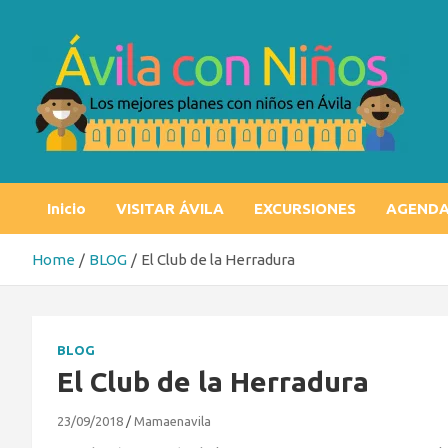
Skip
to
content
Ávila con niños
Los mejores planes con niños en Ávila
Inicio
VISITAR ÁVILA
EXCURSIONES
AGEND
Home
BLOG
El Club de la Herradura
BLOG
El Club de la Herradura
23/09/2018
Mamaenavila