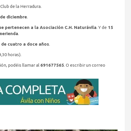
Club de la Herradura.
 de diciembre
.
ue pertenecen a la Asociación C.H. Naturávila
. Y de
15
merienda
.
s
de cuatro a doce años
.
9,30 horas).
ión, podéis llamar al
691677565
. O escribir un correo