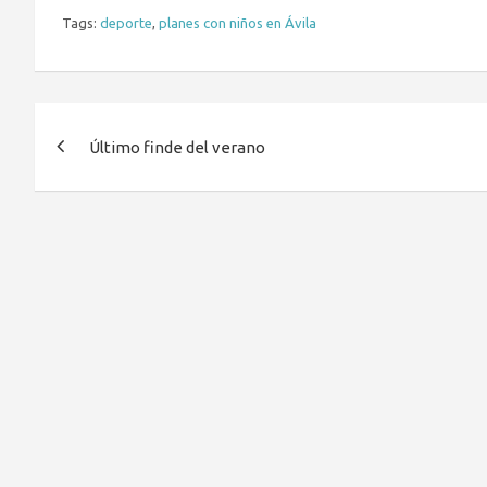
Tags:
deporte
,
planes con niños en Ávila
Navegación
Último finde del verano
de
entradas