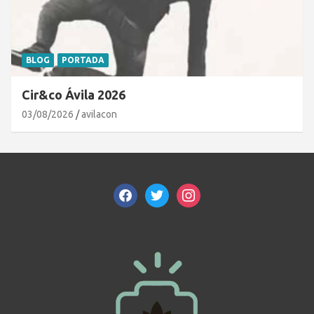
BLOG
PORTADA
Cir&co Ávila 2026
03/08/2026
avilacon
facebook
twitter
instagram