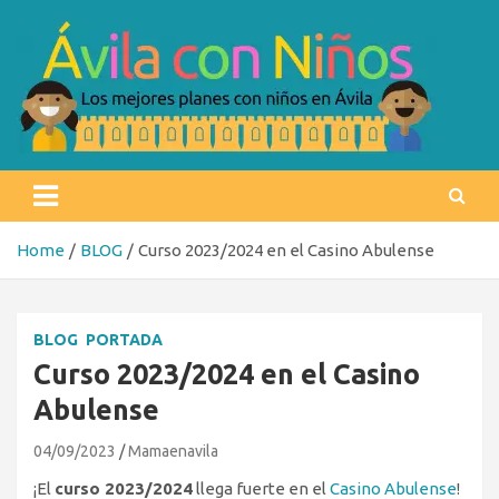
Skip
to
content
Ávila con niños
Los mejores planes con niños en Ávila
Home
BLOG
Curso 2023/2024 en el Casino Abulense
BLOG
PORTADA
Curso 2023/2024 en el Casino
Abulense
04/09/2023
Mamaenavila
¡El
curso 2023/2024
llega fuerte en el
Casino Abulense
!