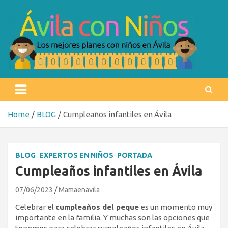
Skip
to
content
Ávila con niños
Los mejores planes con niños en Ávila
Home
BLOG
Cumpleaños infantiles en Ávila
BLOG
EXPERTOS EN NIÑOS
PORTADA
Cumpleaños infantiles en Ávila
07/06/2023
Mamaenavila
Celebrar el
cumpleaños del peque
es un momento muy
importante en la familia. Y muchas son las opciones que