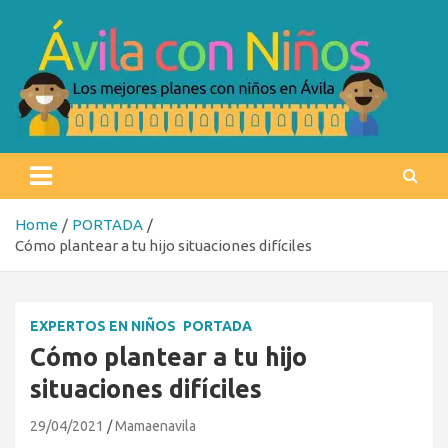
Skip
to
content
Ávila con niños
Los mejores planes con niños en Ávila
Home
PORTADA
Cómo plantear a tu hijo situaciones difíciles
EXPERTOS EN NIÑOS
PORTADA
Cómo plantear a tu hijo
situaciones difíciles
29/04/2021
Mamaenavila