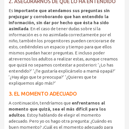
2. ASEGURARNOS DE QUE LO HA ENTENDIDO
Es
importante que atendamos sus preguntas sin
prejuzgar y corroborando que han entendido la
información, sin dar por hecho que ésta ha sido
asimilada
. En el caso de tener dudas sobre sí la
información es o no asimilada correctamente por el
niño, también los progenitores pueden cerciorarse de
esto, cediéndoles un espacio y tiempo para que ellos
mismos puedan hacer preguntas. E incluso poder
atrevernos los adultos a realizar estas, aunque creamos
que quizá no sepamos contestar a posteriori: ‘¿Lo has
entendido?’ ‘¿Te gustaría explicárselo a mamá opapá?’
‘¿Hay algo que te preocupa?’ ‘¿Quieres que te
expliquemos algo más?’
3. EL MOMENTO ADECUADO
A continuación, tendríamos que
enfrentarnos al
momento que quizá, sea el más difícil para los
adultos
. Estoy hablando de elegir el momento
adecuado. Pero yo os hago otra pregunta: ¿Cuándo es
buen momento? ¿Cuál es el momento adecuado para