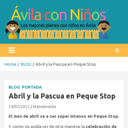
Skip
to
content
Ávila con niños
Los mejores planes con niños en Ávila
Home
BLOG
Abril y la Pascua en Peque Stop
BLOG
PORTADA
Abril y la Pascua en Peque Stop
24/03/2025
Mamaenavila
El mes de abril va a ser súper intenso en Peque Stop.
Y, como no podía ser de otra manera, la
celebración de