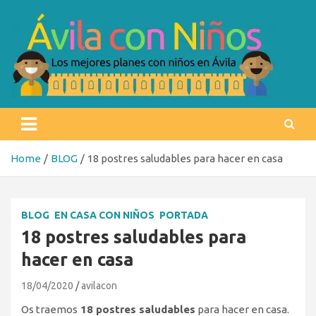
Skip
to
content
Ávila con niños
Los mejores planes con niños en Ávila
Home
BLOG
18 postres saludables para hacer en casa
BLOG
EN CASA CON NIÑOS
PORTADA
18 postres saludables para
hacer en casa
18/04/2020
avilacon
Os traemos
18 postres saludables
para hacer en casa.