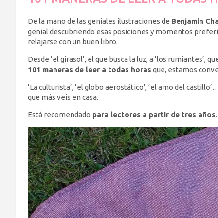
De la mano de las geniales ilustraciones de
Benjamin Ch
genial descubriendo esas posiciones y momentos preferid
relajarse con un buen libro.
Desde ‘el girasol’, el que busca la luz, a ‘los rumiantes’
101 maneras de leer a todas horas
que, estamos conven
‘La culturista’, ‘el globo aerostático’, ‘el amo del castil
que más veis en casa.
Está recomendado
para lectores a partir de tres años
.