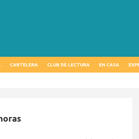
A
CARTELERA
CLUB DE LECTURA
EN CASA
EXP
horas