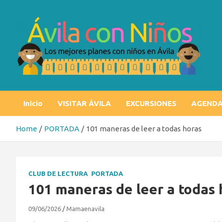
Skip
to
content
Ávila con niños
Los mejores planes con niños en Ávila
Inicio
VISITAR ÁVILA
EXCURSIONES
AGEND
Home
PORTADA
101 maneras de leer a todas horas
CLUB DE LECTURA
PORTADA
101 maneras de leer a todas 
09/06/2026
Mamaenavila