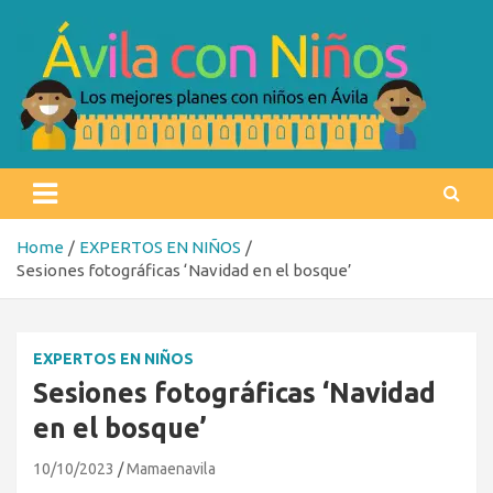
Skip
to
content
Ávila con niños
Los mejores planes con niños en Ávila
Home
EXPERTOS EN NIÑOS
Sesiones fotográficas ‘Navidad en el bosque’
EXPERTOS EN NIÑOS
Sesiones fotográficas ‘Navidad
en el bosque’
10/10/2023
Mamaenavila