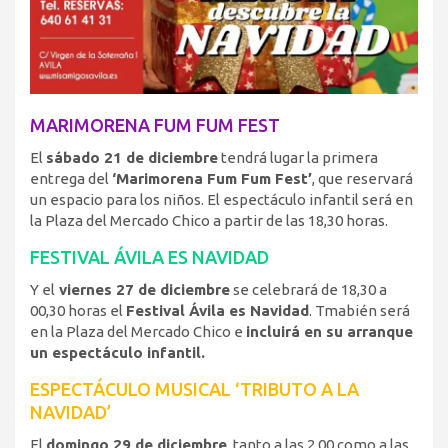
MARIMORENA FUM FUM FEST
El
sábado 21 de diciembre
tendrá lugar la primera
entrega del
‘Marimorena Fum Fum Fest’
, que reservará
un espacio para los niños. El espectáculo infantil será en
la Plaza del Mercado Chico a partir de las 18,30 horas.
FESTIVAL ÁVILA ES NAVIDAD
Y el
viernes 27 de diciembre
se celebrará de 18,30 a
00,30 horas el
Festival Ávila es Navidad
. Tmabién será
en la Plaza del Mercado Chico e
incluirá en su arranque
un espectáculo infantil.
ESPECTÁCULO MUSICAL ‘TRIBUTO A LA
NAVIDAD’
El
domingo 29 de diciembre
, tanto a las 2,00 como a las