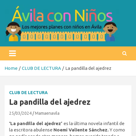
Skip
to
content
Ávila con niños
Los mejores planes con niños en Ávila
Home
CLUB DE LECTURA
La pandilla del ajedrez
CLUB DE LECTURA
La pandilla del ajedrez
25/03/2024
Mamaenavila
‘La pandilla del ajedrez’
es la última novela infantil de
la escritora abulense
Noemí Valiente Sánchez.
Y como