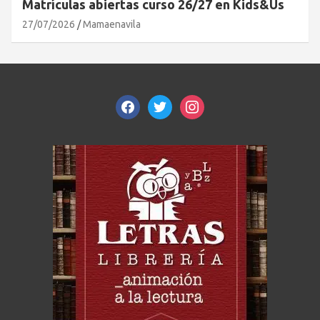
Matrículas abiertas curso 26/27 en Kids&Us
27/07/2026
Mamaenavila
facebook
twitter
instagram