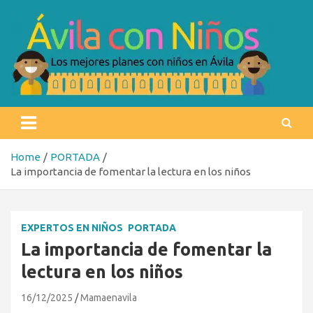
Skip
to
content
Ávila con niños
Los mejores planes con niños en Ávila
Home
PORTADA
La importancia de fomentar la lectura en los niños
EXPERTOS EN NIÑOS
PORTADA
La importancia de fomentar la
lectura en los niños
16/12/2025
Mamaenavila