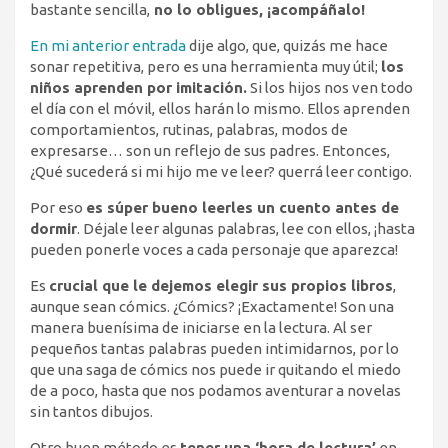
bastante sencilla,
no lo obligues, ¡acompáñalo!
En mi anterior entrada
dije algo, que, quizás me hace
sonar repetitiva, pero es una herramienta muy útil;
los
niños aprenden por imitación.
Si los hijos nos ven todo
el día con el móvil, ellos harán lo mismo. Ellos aprenden
comportamientos, rutinas, palabras, modos de
expresarse… son un reflejo de sus padres. Entonces,
¿Qué sucederá si mi hijo me ve leer? querrá leer contigo.
Por eso
es súper bueno leerles un cuento antes de
dormir
. Déjale leer algunas palabras, lee con ellos, ¡hasta
pueden ponerle voces a cada personaje que aparezca!
Es
crucial que le dejemos elegir sus propios libros
,
aunque sean cómics. ¿Cómics? ¡Exactamente! Son una
manera buenísima de iniciarse en la lectura. Al ser
pequeños tantas palabras pueden intimidarnos, por lo
que una saga de cómics nos puede ir quitando el miedo
de a poco, hasta que nos podamos aventurar a novelas
sin tantos dibujos.
Otro buen método es
tener una ‘hora de lectura’
en