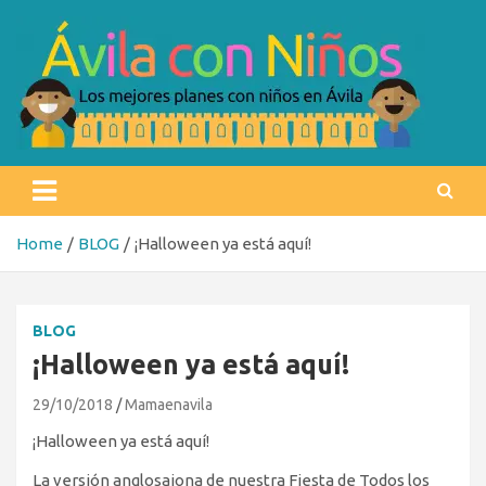
Skip
to
content
Ávila con niños
Los mejores planes con niños en Ávila
Home
BLOG
¡Halloween ya está aquí!
BLOG
¡Halloween ya está aquí!
29/10/2018
Mamaenavila
¡Halloween ya está aquí!
La versión anglosajona de nuestra Fiesta de Todos los