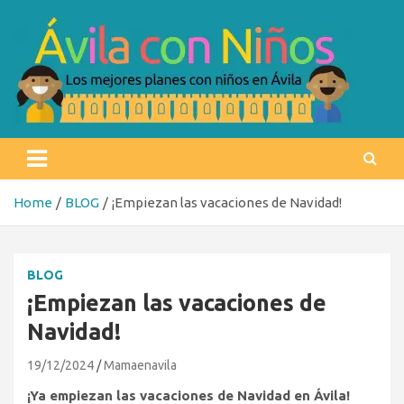
Skip
to
content
Ávila con niños
Los mejores planes con niños en Ávila
Home
BLOG
¡Empiezan las vacaciones de Navidad!
BLOG
¡Empiezan las vacaciones de
Navidad!
19/12/2024
Mamaenavila
¡Ya empiezan las vacaciones de Navidad en Ávila!