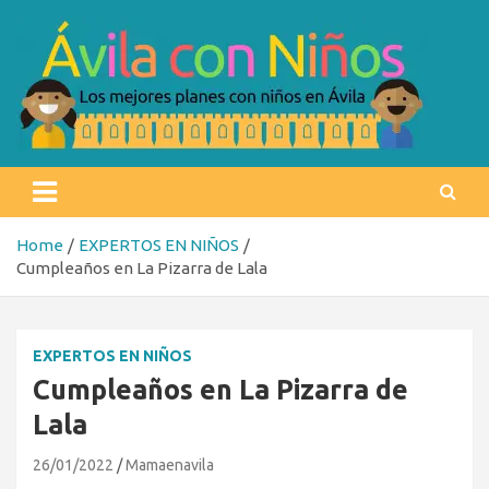
Skip
to
content
Ávila con niños
Los mejores planes con niños en Ávila
Home
EXPERTOS EN NIÑOS
Cumpleaños en La Pizarra de Lala
EXPERTOS EN NIÑOS
Cumpleaños en La Pizarra de
Lala
26/01/2022
Mamaenavila