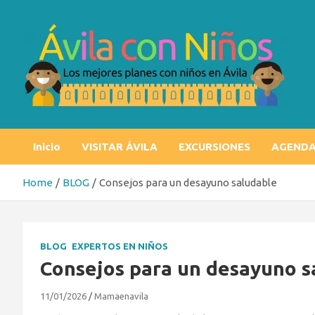
Skip
to
content
Ávila con niños
Los mejores planes con niños en Ávila
Inicio
VISITAR ÁVILA
EXCURSIONES
AGEND
Home
BLOG
Consejos para un desayuno saludable
BLOG
EXPERTOS EN NIÑOS
Consejos para un desayuno s
11/01/2026
Mamaenavila