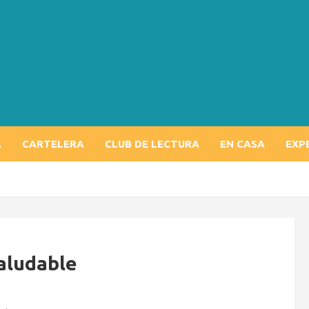
A
CARTELERA
CLUB DE LECTURA
EN CASA
EXP
aludable