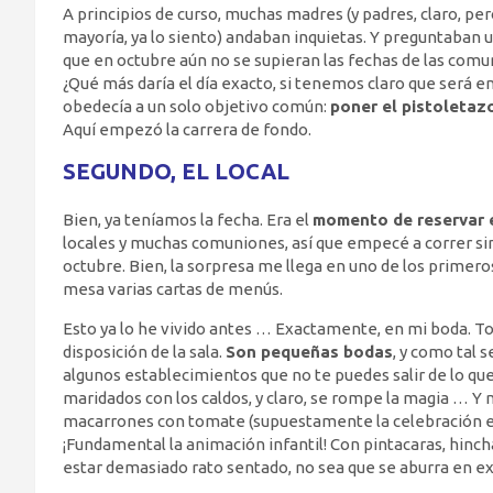
A principios de curso, muchas madres (y padres, claro, pe
mayoría, ya lo siento) andaban inquietas. Y preguntaban 
que en octubre aún no se supieran las fechas de las com
¿Qué más daría el día exacto, si tenemos claro que será 
obedecía a un solo objetivo común:
poner el pistoletazo
Aquí empezó la carrera de fondo.
SEGUNDO, EL LOCAL
Bien, ya teníamos la fecha. Era el
momento de reservar e
locales y muchas comuniones, así que empecé a correr sin
octubre. Bien, la sorpresa me llega en uno de los primeros
mesa varias cartas de menús.
Esto ya lo he vivido antes … Exactamente, en mi boda. Todo
disposición de la sala.
Son pequeñas bodas
, y como tal 
algunos establecimientos que no te puedes salir de lo qu
maridados con los caldos, y claro, se rompe la magia … Y 
macarrones con tomate (supuestamente la celebración era p
¡Fundamental la animación infantil! Con pintacaras, hinch
estar demasiado rato sentado, no sea que se aburra en 