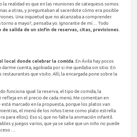
ro la realidad es que en las reuniones de catequesis somos
unas a otras, y preguntaban al sacerdote cómo era posible
uniones. Una inquietud que no alcanzaba a comprender.
en torno a mayo?, pensaba yo.
Ignorante de mí… Todo
 de salida de un sinfín de reservas, citas, previsiones
.
l local donde celebrar la comida
. En Ávila hay pocos
 darme cuenta, agobiada por si me quedaba sin sitio. En
 restaurantes que visito. Allí, la encargada pone sobre la
 funciona igual: la reserva, el tipo de comida, la
se refleja en el precio de cada menú. Me comentan en
e está marcado en la propuesta, porque los platos van
mientras, el menú de los niños tiene como plato estrella
ara ellos). Eso sí, que no falte la animación infantil.
ables y juegos varios, que ya se sabe que un niño no puede
exceso …