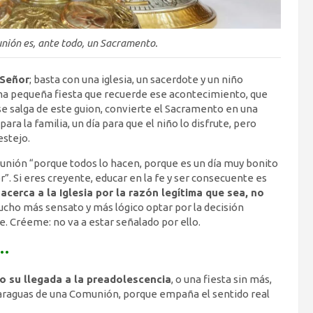
nión es, ante todo, un Sacramento.
 Señor
; basta con una iglesia, un sacerdote y un niño
na pequeña fiesta que recuerde ese acontecimiento, que
e salga de este guion, convierte el Sacramento en una
ara la familia, un día para que el niño lo disfrute, pero
estejo.
nión “porque todos lo hacen, porque es un día muy bonito
”. Si eres creyente, educar en la fe y ser consecuente es
acerca a la Iglesia por la razón legítima que sea, no
ucho más sensato y más lógico optar por la decisión
e. Créeme: no va a estar señalado por ello.
S…
o su llegada a la preadolescencia
, o una fiesta sin más,
l paraguas de una Comunión, porque empaña el sentido real