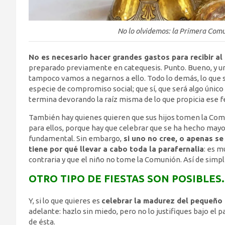
No lo olvidemos: la Primera Comu
No es necesario hacer grandes gastos para recibir al
preparado previamente en catequesis. Punto. Bueno, y u
tampoco vamos a negarnos a ello. Todo lo demás, lo que s
especie de compromiso social; que sí, que será algo único p
termina devorando la raíz misma de lo que propicia ese f
También hay quienes quieren que sus hijos tomen la Comu
para ellos, porque hay que celebrar que se ha hecho mayor
fundamental. Sin embargo,
si uno no cree, o apenas se 
tiene por qué llevar a cabo toda la parafernalia
: es m
contraria y que el niño no tome la Comunión. Así de simpl
OTRO TIPO DE FIESTAS SON POSIBLE
Y, si lo que quieres es
celebrar la madurez del pequeño 
adelante: hazlo sin miedo, pero no lo justifiques bajo e
de ésta.