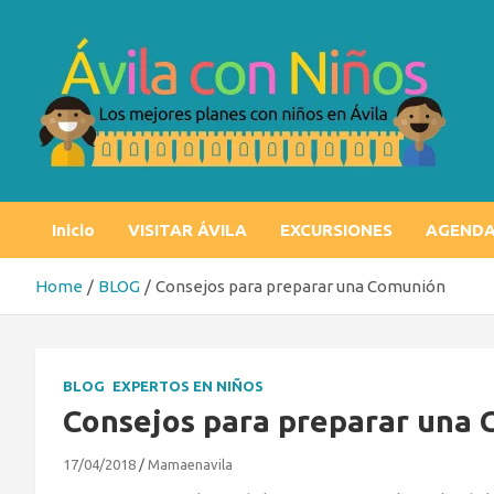
Skip
to
content
Ávila con niños
Los mejores planes con niños en Ávila
Inicio
VISITAR ÁVILA
EXCURSIONES
AGEND
Home
BLOG
Consejos para preparar una Comunión
BLOG
EXPERTOS EN NIÑOS
Consejos para preparar una
17/04/2018
Mamaenavila