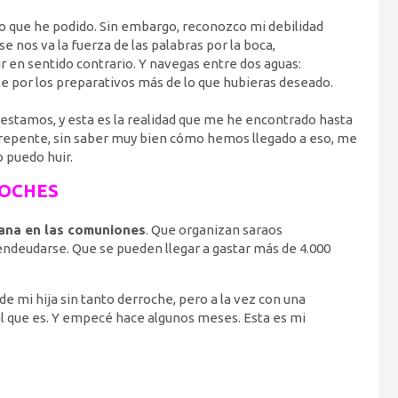
o que he podido. Sin embargo, reconozco mi debilidad
nos va la fuerza de las palabras por la boca,
en sentido contrario. Y navegas entre dos aguas:
te por los preparativos más de lo que hubieras deseado.
as estamos, y esta es la realidad que me he encontrado hasta
epente, sin saber muy bien cómo hemos llegado a eso, me
 puedo huir.
ROCHES
tana en las comuniones
. Que organizan saraos
endeudarse. Que se pueden llegar a gastar más de 4.000
e mi hija sin tanto derroche, pero a la vez con una
al que es. Y empecé hace algunos meses. Esta es mi