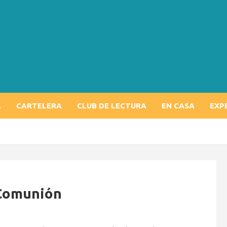
A
CARTELERA
CLUB DE LECTURA
EN CASA
EXP
 Comunión