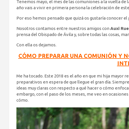
Tenemos mayo, el mes de las comuniones a la vuelta de l
año vais a vivir en primera persona la celebración de es
Por eso hemos pensado que quizá os gustaría conocer el p
Nosotros contamos entre nuestros amigos con
Auxi Ru
prensa del Obispado de Ávila y, sobre todas las cosas, ma
Con ella os dejamos.
CÓMO PREPARAR UNA COMUNIÓN Y NO 
INT
Me ha tocado. Este 2018 es el año en que mi hija mayor r
preparativos en espera de que llegue el gran día. Siemp
ideas muy claras con respecto a qué hacer o cómo enfoca
embargo, con el paso de los meses, me veo en ocasiones a
cómo.