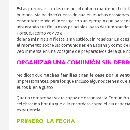
Estas premisas son las que he intentado mantener todo l
humana. Me he dado cuenta de que en muchas ocasiones se 
ensombreciendo el mensaje con un ejemplo que parece ir 
intentando ser fiel a esos principios, pero deslumbrándo
Porque, ¿cómo voy yo a
dejar a mi niña sin fiesta, sin vestido, sin regalos? En es
el momento sobre las comuniones en España y cómo de r
veo inmersa en una vorágine de preparativos de la que no
ORGANIZAR UNA COMUNIÓN SIN DER
Me dicen que
muchas familias tiran la casa por la ven
impresionantes, para los que incluso algunos tienen que 
euros bien a gusto.
Quería comprobar si era capaz de organizar la Comunión d
celebración bonita que ella recordara como el día especi
experiencia.
PRIMERO, LA FECHA