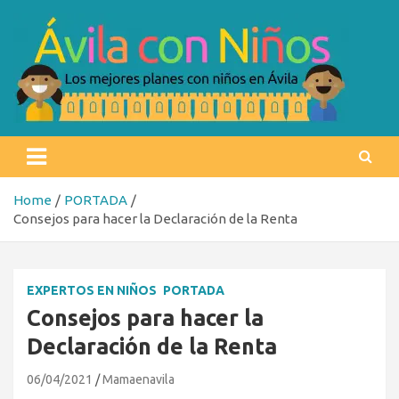
Skip
to
content
Ávila con niños
Los mejores planes con niños en Ávila
Home
PORTADA
Consejos para hacer la Declaración de la Renta
EXPERTOS EN NIÑOS
PORTADA
Consejos para hacer la
Declaración de la Renta
06/04/2021
Mamaenavila