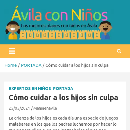
Skip
to
content
Ávila con niños
Los mejores planes con niños en Ávila
Home
PORTADA
Cómo cuidar a los hijos sin culpa
EXPERTOS EN NIÑOS
PORTADA
Cómo cuidar a los hijos sin culpa
25/05/2021
Mamaenavila
La crianza de los hijos es cada día una especie de juegos
malabares en los que los padres luchamos por hacer lo