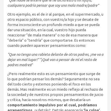
“Que nadie se entere que le he dicho esto a mi hijo/a,
cualquiera podría pensar que soy una mala madre/padre”
Otro ejemplo, es el de ir al parque, en el supermercado, u
otro espacio público, con vuestro/a hijo y se desate de
forma inconsciente un profundo miedo a que se pueda
dar una situación, en la cual, vuestro hijo pueda
reaccionar “de mala manera” o no de esa manera que
“debería” o “tendría” que comportarse. Es entonces
cuando pueden aparecer pensamientos como:
“Que no tenga una rabieta delante de otros padres, ¡me va a
dejar en mal lugar!” “¡Qué van a pensar de mí el resto de
padres madres
!”
¿Pero realmente esto es un pensamiento que surge de
lo que podrían pensar los demás? Seguramente no sea
del todo cierto y estemos poniendo el foco en los
demás. Mas realmente es un miedo reflejo al rechazo de
la sociedad y de nuestros propios pensamientos de juicio
y crítica, hacia nosotros mismos, que desataría un
comportamiento impulsivo por el cual, podríamos
arrepentirnos
, ¿y detrás?. Detrás aparecería
‘la culpa’.