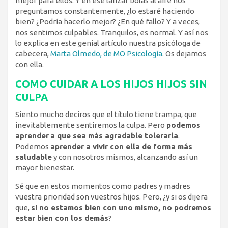
mejor para ellos. Y en ese lanzar bolas al aire nos
preguntamos constantemente, ¿lo estaré haciendo
bien? ¿Podría hacerlo mejor? ¿En qué fallo? Y a veces,
nos sentimos culpables. Tranquilos, es normal. Y así nos
lo explica en este genial artículo nuestra psicóloga de
cabecera,
Marta Olmedo, de MO Psicología
. Os dejamos
con ella.
COMO CUIDAR A LOS HIJOS HIJOS SIN
CULPA
Siento mucho deciros que el título tiene trampa, que
inevitablemente sentiremos la culpa. Pero
podemos
aprender
a que sea más agradable tolerarla
.
Podemos
aprender a vivir con ella de forma más
saludable
y con nosotros mismos, alcanzando así un
mayor bienestar.
Sé que en estos momentos como padres y madres
vuestra prioridad son vuestros hijos. Pero, ¿y si os dijera
que,
si no estamos bien con uno mismo, no podremos
estar bien con los demás
?