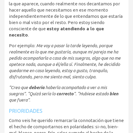
la que aparece, cuando realmente nos decantamos por
hacer aquello que necesitamos en ese momento
independientemente de lo que entendamos que estaría
bien o mal visto por el resto. Pero estoy siendo
consciente de que
estoy atendiendo a lo que
necesito
.
Por ejemplo:
Me voy a pasar la tarde leyendo, porque
realmente es lo que me gustaría, aunque mi pareja me ha
pedido acompañarla a casa de mis suegros, algo que no me
apetece nada, aunque a él/ella sí. Finalmente, he decidido
quedarme en casa leyendo, estoy a gusto, tranquilo,
disfrutando, pero me siento mal, siento culpa.
“Creo que
debería
haberla acompañado a ver a mis
suegros”. “Quizá sería lo
correcto
”. “Hubiese estado
bien
que fuera”
.
PRIORIDADES
Como veis he querido remarcar la connotación que tiene
el hecho de comportarnos en polaridades: si-no, bien-
mal, blanco-negro, frío-calor, sumado al hecho de la