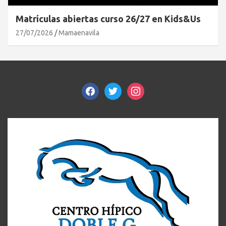
Matrículas abiertas curso 26/27 en Kids&Us
27/07/2026
Mamaenavila
facebook
twitter
instagram