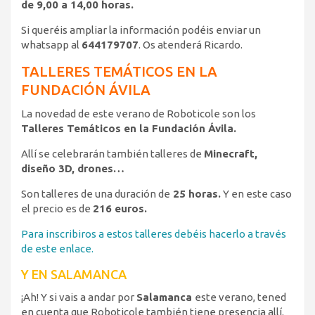
de 9,00 a 14,00 horas.
Si queréis ampliar la información podéis enviar un
whatsapp al
644179707
. Os atenderá Ricardo.
TALLERES TEMÁTICOS EN LA
FUNDACIÓN ÁVILA
La novedad de este verano de Roboticole son los
Talleres Temáticos en la Fundación Ávila.
Allí se celebrarán también talleres de
Minecraft,
diseño 3D, drones…
Son talleres de una duración de
25 horas.
Y en este caso
el precio es de
216 euros.
Para inscribiros a estos talleres debéis hacerlo a través
de este enlace.
Y EN SALAMANCA
¡Ah! Y si vais a andar por
Salamanca
este verano, tened
en cuenta que Roboticole también tiene presencia allí.