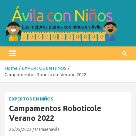
Skip
to
content
Ávila con niños
Los mejores planes con niños en Ávila
Home
EXPERTOS EN NIÑOS
Campamentos Roboticole Verano 2022
EXPERTOS EN NIÑOS
Campamentos Roboticole
Verano 2022
25/05/2022
Mamaenavila